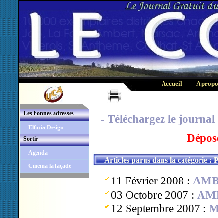
Accueil
A propo
Les bonnes adresses
- Téléchargez le journal 
Elforia Design
Dépos
Sortir
Agenda
Articles parus dans la catégorie : 
Cinéma la façade
11 Février 2008 :
AMBE
03 Octobre 2007 :
AMB
12 Septembre 2007 :
M