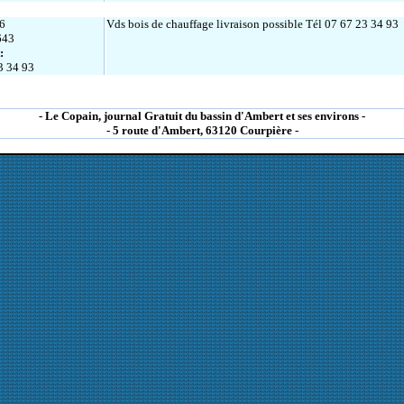
6
Vds bois de chauffage livraison possible Tél 07 67 23 34 93
643
:
3 34 93
- Le Copain, journal Gratuit du bassin d'Ambert et ses environs -
- 5 route d'Ambert, 63120 Courpière -