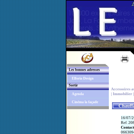
Les bonnes adresses
Elforia Design
Sortir
Accessoires a
|
Immobilier |
Agenda
Cinéma la façade
Chauff
16/07/2
Ref. 20
Contact
066309