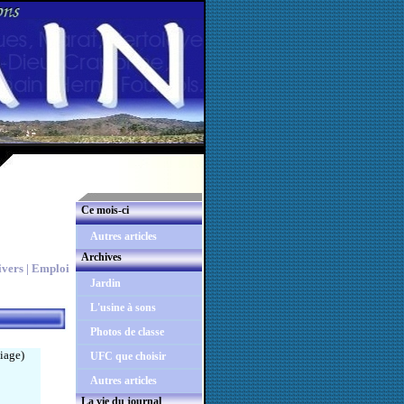
Ce mois-ci
Autres articles
Archives
vers |
Emploi
Jardin
L'usine à sons
Photos de classe
iage)
UFC que choisir
Autres articles
La vie du journal