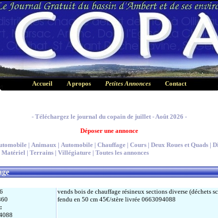
Accueil
A propos
Petites Annonces
Contact
- Téléchargez le journal du copain de juillet - Août 2026 -
Déposer une annonce
utomobile |
Animaux |
Automobile |
Chauffage |
Cours |
Deux Roues et Quads |
Di
Matériel |
Terrains |
Villégiature |
Toutes les annonces
age
6
vends bois de chauffage résineux sections diverse (déchets sc
860
fendu en 50 cm 45€/stère livrée 0663094088
:
4088