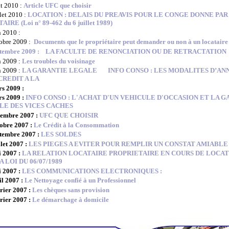
t 2010 :
Article UFC que choisir
let 2010 :
LOCATION : DELAIS DU PREAVIS POUR LE CONGE DONNE PAR
IRE (Loi n° 89-462 du 6 juillet 1989)
n 2010 :
obre 2009 :
Documents que le propriétaire peut demander ou non à un locataire
tembre 2009 :
LA FACULTE DE RENONCIATION OU DE RETRACTATION
n 2009 :
Les troubles du voisinage
n 2009 :
LA GARANTIE LEGALE
INFO CONSO : LES MODALITES D’AN
CREDIT A LA
s 2009 :
s 2009 :
INFO CONSO :
L'ACHAT D'UN VEHICULE D'OCCASION ET LA G
LE DES VICES CACHES
cembre 2007 :
UFC QUE CHOISIR
obre 2007 :
Le Crédit à la Consommation
tembre 2007 :
LES SOLDES
llet 2007 :
LES PIEGES A EVITER POUR REMPLIR UN CONSTAT AMIABLE
 2007 :
LA RELATION LOCATAIRE PROPRIETAIRE EN COURS DE LOCAT
A LOI DU 06/07/1989
 2007 :
LES COMMUNICATIONS ELECTRONIQUES :
il 2007 :
Le Nettoyage confié à un Professionnel
rier 2007 :
Les chèques sans provision
rier 2007 :
Le démarchage à domicile