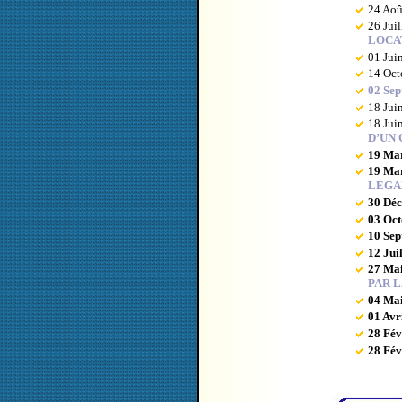
24 Aoû
26 Juil
LOCATA
01 Jui
14 Oct
02 Sep
18 Jui
18 Jui
D’UN 
19 Mar
19 Mar
LEGA
30 Dé
03 Oct
10 Sep
12 Jui
27 Mai
PAR L
04 Mai
01 Avr
28 Fév
28 Fév