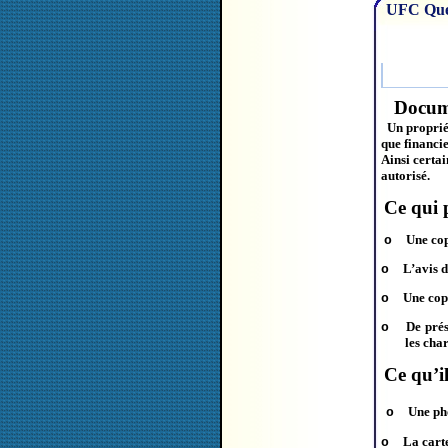
UFC Que 
Docume
Un propriéta
que financie
Ainsi certa
autorisé.
Ce qui 
Une cop
o
L’avis d
o
Une copi
o
De prés
o
les cha
Ce qu’il
Une pho
o
La carte
o