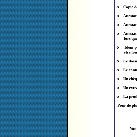
Copie d
o
Attestat
o
Attesta
o
Attestat
o
lors que
Idem po
o
être fou
Le doss
o
Le cont
o
Un chèq
o
Un extra
o
La prod
o
Pour de plu
You 