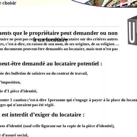
choisir
nts que le propriétaire peut demander ou non
à un locataire
ire ne peut pas refuser un candidat locataire sur des critères autres
rs, c’est-à-dire, en raison de son nom, de ses origines, de sa religion …
ins documents peuvent-être demandés au locataire, mais tout n’est pas
peut-être demandé au locataire potentiel :
ie des bulletins de salaires ou du contrat de travail,
’imposition,
e d’1 pièce d’identité,
enter 1 caution c’est-à-dire 1personne qui s’engage à payer à la place du locatai
rges qui n’auraient pas été réglé.
 est interdit d’exiger du locataire :
to d’identité (sauf celle figurant sur la copie de la pièce d’identité),
 d’assuré social,