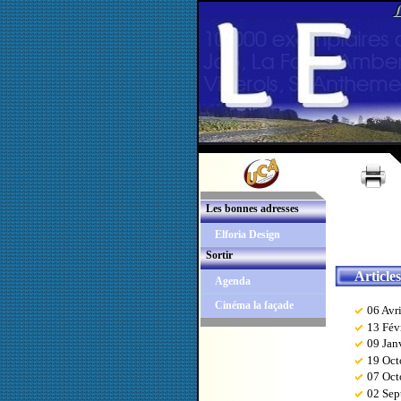
Les bonnes adresses
Elforia Design
Sortir
Article
Agenda
Cinéma la façade
06 Avr
13 Fév
09 Jan
19 Oct
07 Oct
02 Sep