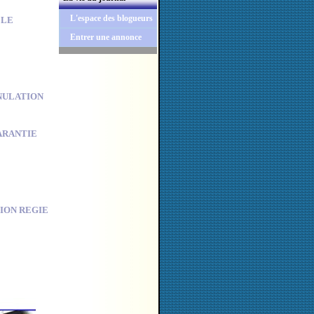
L'espace des blogueurs
 LE
Entrer une annonce
NULATION
ARANTIE
ION REGIE