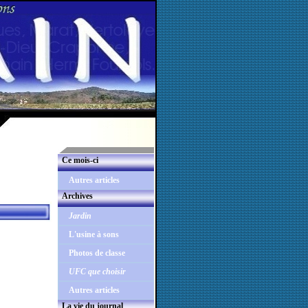
Ce mois-ci
Autres articles
Archives
Jardin
L'usine à sons
Photos de classe
UFC que choisir
Autres articles
La vie du journal