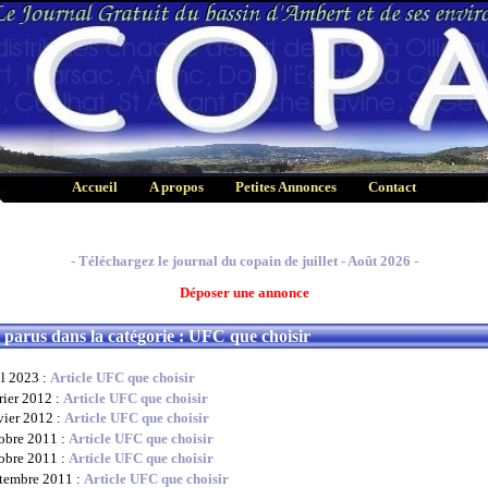
Accueil
A propos
Petites Annonces
Contact
- Téléchargez le journal du copain de juillet - Août 2026 -
Déposer une annonce
s parus dans la catégorie : UFC que choisir
il 2023 :
Article UFC que choisir
rier 2012 :
Article UFC que choisir
vier 2012 :
Article UFC que choisir
obre 2011 :
Article UFC que choisir
obre 2011 :
Article UFC que choisir
tembre 2011 :
Article UFC que choisir